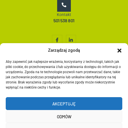
Kontakt
501 538 801
Zarządzaj zgodą
Aby zapewnić jak najlepsze wrażenia, korzystamy z technologii, takich jak
Home
pliki cookie, do przechowywania i/lub uzyskiwania dostępu do informacji o
O nas
urządzeniu. Zgoda na te technologie pozwoli nam przetwarzać dane, takie
jak zachowanie podczas przeglądania lub unikalne identyfikatory na tej
Co robimy?
stronie. Brak wyrażenia zgody lub wycofanie zgody może niekorzystnie
Media społecznościowe
wpłynąć na niektóre cechy i funkcje.
Grafika
Kontakt
AKCEPTUJĘ
Blog
ODMÓW