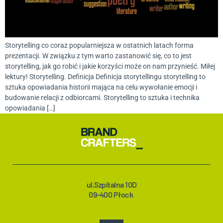
Storytelling co coraz popularniejsza w ostatnich latach forma
prezentacji. W związku z tym warto zastanowić się, co to jest
storytelling, jak go robić i jakie korzyści może on nam przynieść. Miłej
lektury! Storytelling. Definicja Definicja storytellingu storytelling to
sztuka opowiadania historii mająca na celu wywołanie emocji i
budowanie relacji z odbiorcami. Storytelling to sztuka i technika
opowiadania […]
ul.Szpitalna 10D
09-400 Płock