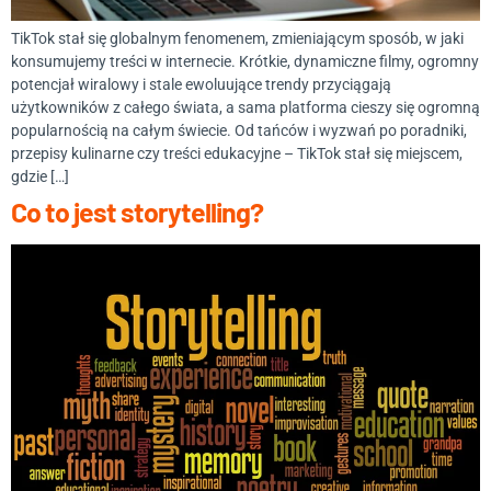
TikTok stał się globalnym fenomenem, zmieniającym sposób, w jaki
konsumujemy treści w internecie. Krótkie, dynamiczne filmy, ogromny
potencjał wiralowy i stale ewoluujące trendy przyciągają
użytkowników z całego świata, a sama platforma cieszy się ogromną
popularnością na całym świecie. Od tańców i wyzwań po poradniki,
przepisy kulinarne czy treści edukacyjne – TikTok stał się miejscem,
gdzie […]
Co to jest storytelling?