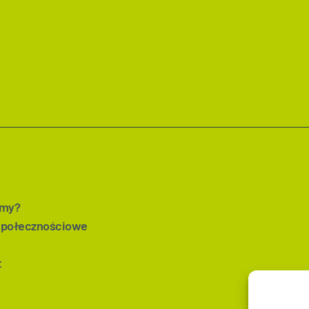
imy?
społecznościowe
t