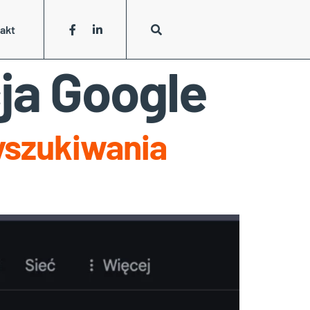
akt
ja Google
yszukiwania