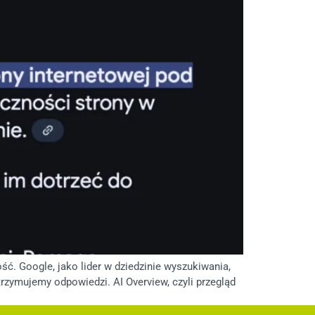
ść. Google, jako lider w dziedzinie wyszukiwania,
rzymujemy odpowiedzi. AI Overview, czyli przegląd