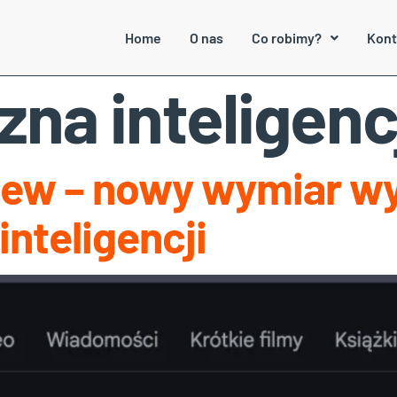
Home
O nas
Co robimy?
Kont
zna inteligenc
iew – nowy wymiar w
inteligencji