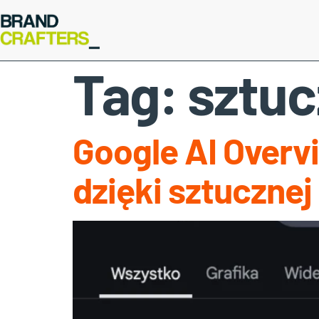
Tag:
sztuc
Google AI Overv
dzięki sztucznej 