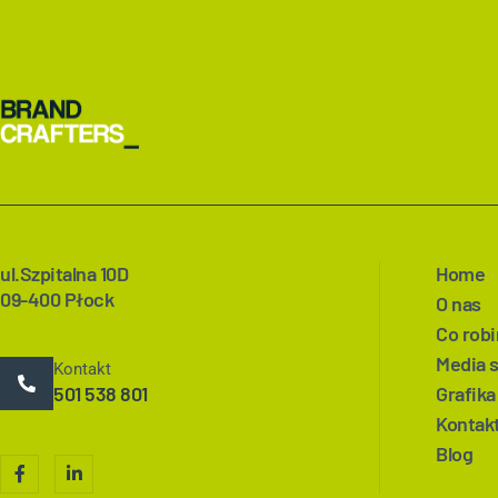
ul.Szpitalna 10D
Home
09-400 Płock
O nas
Co rob
Media 
Kontakt
501 538 801
Grafika
Kontak
Blog