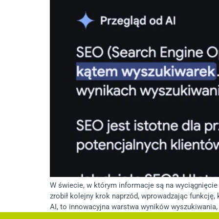
W świecie, w którym informacje są na wyciągnięcie r
zrobił kolejny krok naprzód, wprowadzając funkcję,
AI, to innowacyjna warstwa wyników wyszukiwania, k