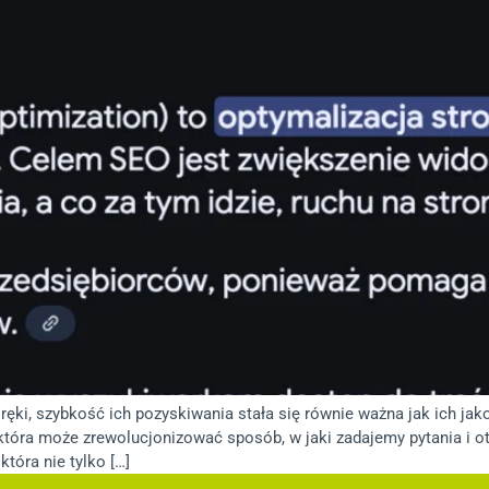
ęki, szybkość ich pozyskiwania stała się równie ważna jak ich jako
 która może zrewolucjonizować sposób, w jaki zadajemy pytania i ot
tóra nie tylko […]