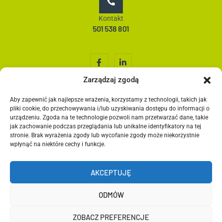
Kontakt
501 538 801
Zarządzaj zgodą
Aby zapewnić jak najlepsze wrażenia, korzystamy z technologii, takich jak
Home
pliki cookie, do przechowywania i/lub uzyskiwania dostępu do informacji o
O nas
urządzeniu. Zgoda na te technologie pozwoli nam przetwarzać dane, takie
jak zachowanie podczas przeglądania lub unikalne identyfikatory na tej
Co robimy?
stronie. Brak wyrażenia zgody lub wycofanie zgody może niekorzystnie
Media społecznościowe
wpłynąć na niektóre cechy i funkcje.
Grafika
Kontakt
AKCEPTUJĘ
Blog
ODMÓW
ZOBACZ PREFERENCJE