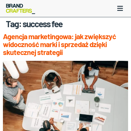
Tag:
success fee
Agencja marketingowa: jak zwiększyć
widoczność marki i sprzedaż dzięki
skutecznej strategii