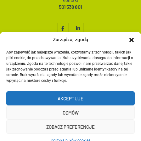
Kontakt
501 538 801
Zarządzaj zgodą
Aby zapewnić jak najlepsze wrażenia, korzystamy z technologii, takich jak
Home
pliki cookie, do przechowywania i/lub uzyskiwania dostępu do informacji o
O nas
urządzeniu. Zgoda na te technologie pozwoli nam przetwarzać dane, takie
jak zachowanie podczas przeglądania lub unikalne identyfikatory na tej
Co robimy?
stronie. Brak wyrażenia zgody lub wycofanie zgody może niekorzystnie
Media społecznościowe
wpłynąć na niektóre cechy i funkcje.
Grafika
Kontakt
AKCEPTUJĘ
Blog
ODMÓW
ZOBACZ PREFERENCJE
© Copyright Brand Crafters
Polityka plików cookies