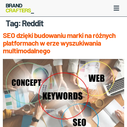
Tag:
Reddit
SEO dzięki budowaniu marki na różnych
platformach w erze wyszukiwania
multimodalnego