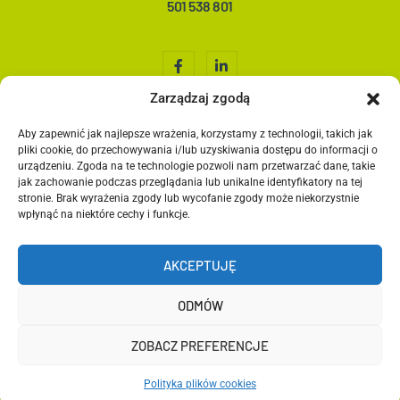
501 538 801
Zarządzaj zgodą
Aby zapewnić jak najlepsze wrażenia, korzystamy z technologii, takich jak
Home
pliki cookie, do przechowywania i/lub uzyskiwania dostępu do informacji o
O nas
urządzeniu. Zgoda na te technologie pozwoli nam przetwarzać dane, takie
jak zachowanie podczas przeglądania lub unikalne identyfikatory na tej
Co robimy?
stronie. Brak wyrażenia zgody lub wycofanie zgody może niekorzystnie
Media społecznościowe
wpłynąć na niektóre cechy i funkcje.
Grafika
Kontakt
AKCEPTUJĘ
Blog
ODMÓW
ZOBACZ PREFERENCJE
© Copyright Brand Crafters
Polityka plików cookies