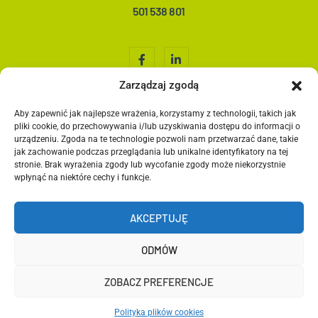
501 538 801
Zarządzaj zgodą
Aby zapewnić jak najlepsze wrażenia, korzystamy z technologii, takich jak
Home
pliki cookie, do przechowywania i/lub uzyskiwania dostępu do informacji o
O nas
urządzeniu. Zgoda na te technologie pozwoli nam przetwarzać dane, takie
jak zachowanie podczas przeglądania lub unikalne identyfikatory na tej
Co robimy?
stronie. Brak wyrażenia zgody lub wycofanie zgody może niekorzystnie
Media społecznościowe
wpłynąć na niektóre cechy i funkcje.
Grafika
Kontakt
AKCEPTUJĘ
Blog
ODMÓW
ZOBACZ PREFERENCJE
© Copyright Brand Crafters
Polityka plików cookies