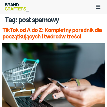
Tag:
post spamowy
TikTok od A do Z: Kompletny poradnik dla
początkujących i twórców treści