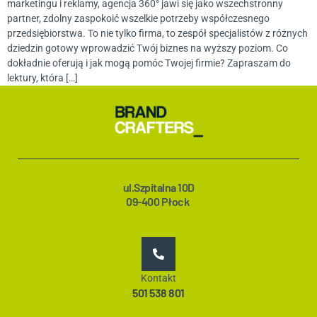
marketingu i reklamy, agencja 360° jawi się jako wszechstronny
partner, zdolny zaspokoić wszelkie potrzeby współczesnego
przedsiębiorstwa. To nie tylko firma, to zespół specjalistów z różnych
dziedzin gotowy wprowadzić Twój biznes na wyższy poziom. Co
dokładnie oferują i jak mogą pomóc Twojej firmie? Zapraszam do
lektury, która […]
ul.Szpitalna 10D
09-400 Płock
Kontakt
501 538 801