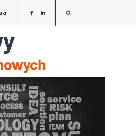
akt
wy
amowych