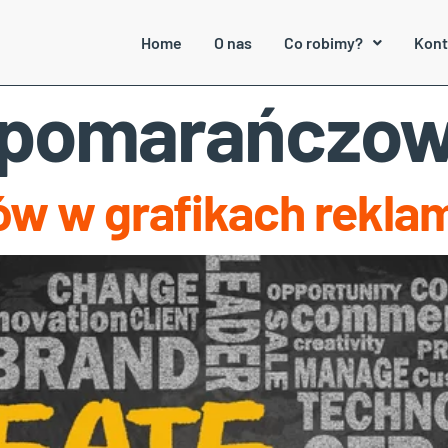
Home
O nas
Co robimy?
Kont
r pomarańczo
ów w grafikach rekl