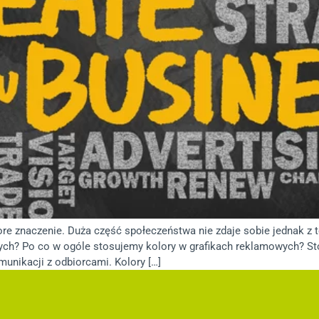
e znaczenie. Duża część społeczeństwa nie zdaje sobie jednak z te
ych? Po co w ogóle stosujemy kolory w grafikach reklamowych? S
munikacji z odbiorcami. Kolory […]