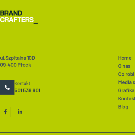
ul.Szpitalna 10D
Home
09-400 Płock
O nas
Co rob
Media 
Kontakt
501 538 801
Grafika
Kontak
Blog