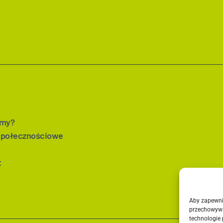
imy?
społecznościowe
t
Aby zapewnić
przechowywa
technologie