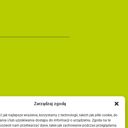
Zarządzaj zgodą
 jak najlepsze wrażenia, korzystamy z technologii, takich jak pliki cookie, do
nia i/lub uzyskiwania dostępu do informacji o urządzeniu. Zgoda na te
 pozwoli nam przetwarzać dane, takie jak zachowanie podczas przeglądania