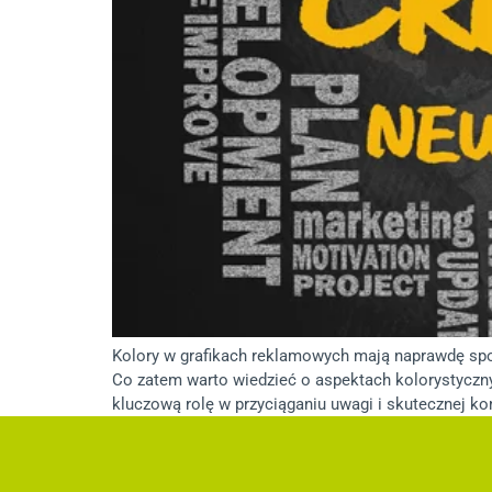
Kolory w grafikach reklamowych mają naprawdę spor
Co zatem warto wiedzieć o aspektach kolorystyczn
kluczową rolę w przyciąganiu uwagi i skutecznej ko