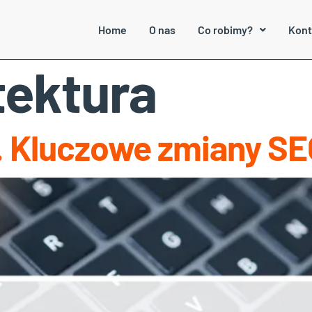
Home
O nas
Co robimy?
Kont
tektura
. Kluczowe zmiany SE