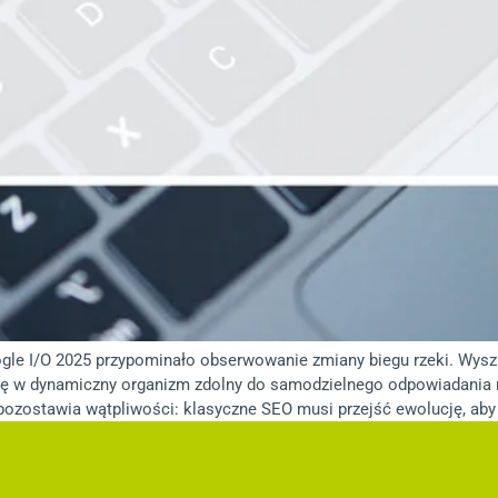
e I/O 2025 przypominało obserwowanie zmiany biegu rzeki. Wyszuk
ię w dynamiczny organizm zdolny do samodzielnego odpowiadania n
pozostawia wątpliwości: klasyczne SEO musi przejść ewolucję, aby