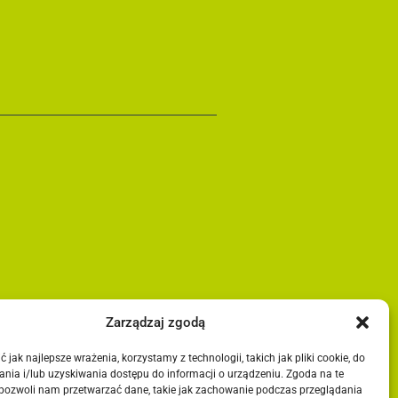
Zarządzaj zgodą
 jak najlepsze wrażenia, korzystamy z technologii, takich jak pliki cookie, do
nia i/lub uzyskiwania dostępu do informacji o urządzeniu. Zgoda na te
 pozwoli nam przetwarzać dane, takie jak zachowanie podczas przeglądania