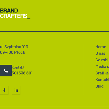
ul.Szpitalna 10D
Home
09-400 Płock
O nas
Co rob
Media 
Kontakt
501 538 801
Grafika
Kontak
Blog