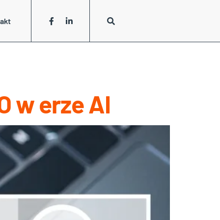
akt
O w erze AI