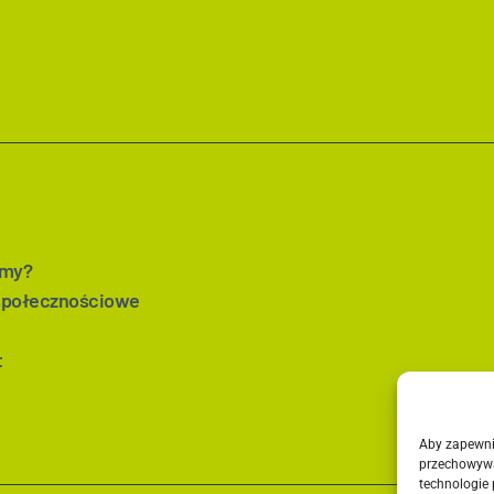
imy?
społecznościowe
t
Aby zapewnić
przechowywa
technologie