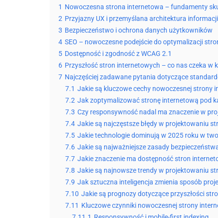
1
Nowoczesna strona internetowa – fundamenty sku
2
Przyjazny UX i przemyślana architektura informacji
3
Bezpieczeństwo i ochrona danych użytkowników
4
SEO – nowoczesne podejście do optymalizacji stro
5
Dostępność i zgodność z WCAG 2.1
6
Przyszłość stron internetowych – co nas czeka w k
7
Najczęściej zadawane pytania dotyczące standa
7.1
Jakie są kluczowe cechy nowoczesnej strony i
7.2
Jak zoptymalizować stronę internetową pod k
7.3
Czy responsywność nadal ma znaczenie w pro
7.4
Jakie są najczęstsze błędy w projektowaniu s
7.5
Jakie technologie dominują w 2025 roku w two
7.6
Jakie są najważniejsze zasady bezpieczeństwa
7.7
Jakie znaczenie ma dostępność stron interneto
7.8
Jakie są najnowsze trendy w projektowaniu st
7.9
Jak sztuczna inteligencja zmienia sposób pro
7.10
Jakie są prognozy dotyczące przyszłości str
7.11
Kluczowe czynniki nowoczesnej strony intern
7.11.1
Responsywność i mobile-first indexing