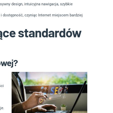
sywny design, intuicyjna nawigacja, szybkie
i dostępność, czyniąc Internet miejscem bardziej
zące standardów
owej?
ści
je.