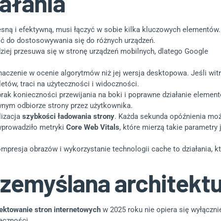
ałania
sną i efektywną, musi łączyć w sobie kilka kluczowych elementów.
ość do dostosowywania się do różnych urządzeń.
dziej przesuwa się w stronę urządzeń mobilnych, dlatego Google
naczenie w ocenie algorytmów niż jej wersja desktopowa. Jeśli wit
tów, traci na użyteczności i widoczności.
 brak konieczności przewijania na boki i poprawne działanie elemen
wnym odbiorze strony przez użytkownika.
lizacja
szybkości ładowania strony
. Każda sekunda opóźnienia mo
wprowadziło metryki
Core Web Vitals
, które mierzą takie parametry
mpresja obrazów i wykorzystanie technologii cache to działania, k
rzemyślana architektu
ektowanie stron internetowych
w 2025 roku nie opiera się wyłączni
eczności.