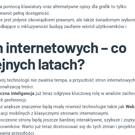
 pomocą klawiatury oraz alternatywne opisy dla grafik to tylko
apewnić pełną dostępność.
ie jest jedynie obowiązkiem prawnym, ale także świadomym wybor
 dbające o inkluzywność budują zaufanie wśród użytkowników i
n internetowych – co
jnych latach?
ój technologii nie zwalnia tempa, a przyszłość stron internetowyc
onalizacją treści.
czna inteligencja
już teraz odgrywa kluczową rolę w analizie zac
ch preferencji.
z większe znaczenie będą miały również technologie takie jak
Web
kacji mobilnych z klasycznymi stronami internetowymi.
czesne strony będą jeszcze bardziej interaktywne, szybsze i zo
kowników. Warto już teraz dostosować się do tych zmian i projekto
ania przyszłości.