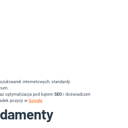
szukiwarek internetowych, standardy
imum.
oraz optymalizacja pod kątem
SEO
i doświadczeń
padek pozycji w
Google
.
ndamenty