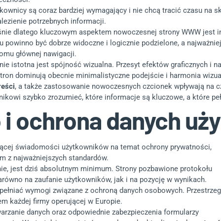
kownicy są coraz bardziej wymagający i nie chcą tracić czasu na sk
lezienie potrzebnych informacji.
nie dlatego kluczowym aspektem nowoczesnej strony WWW jest intui
 powinno być dobrze widoczne i logicznie podzielone, a najważnie
omu głównej nawigacji.
ie istotna jest spójność wizualna. Przesyt efektów graficznych i 
stron dominują obecnie minimalistyczne podejście i harmonia wizua
reści
, a także zastosowanie nowoczesnych czcionek wpływają na cz
nikowi szybko zrozumieć, które informacje są kluczowe, a które peł
 i ochrona danych uż
nącej świadomości użytkowników na temat ochrony prywatności,
ym z najważniejszych standardów.
nie, jest dziś absolutnym minimum. Strony pozbawione protokołu
równo na zaufanie użytkowników, jak i na pozycję w wynikach.
pełniać wymogi związane z ochroną danych osobowych. Przestrzeg
m każdej firmy operującej w Europie.
warzanie danych oraz odpowiednie zabezpieczenia formularzy