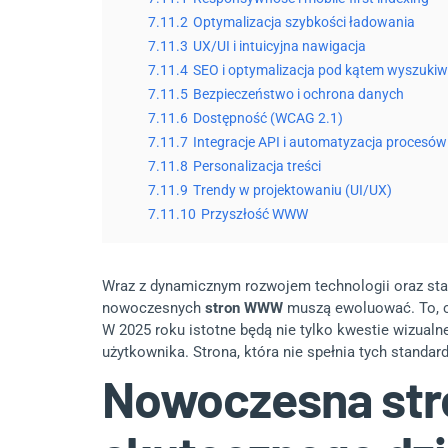
7.11.2
Optymalizacja szybkości ładowania
7.11.3
UX/UI i intuicyjna nawigacja
7.11.4
SEO i optymalizacja pod kątem wyszuki
7.11.5
Bezpieczeństwo i ochrona danych
7.11.6
Dostępność (WCAG 2.1)
7.11.7
Integracje API i automatyzacja procesów
7.11.8
Personalizacja treści
7.11.9
Trendy w projektowaniu (UI/UX)
7.11.10
Przyszłość WWW
Wraz z dynamicznym rozwojem technologii oraz sta
nowoczesnych
stron WWW
muszą ewoluować. To, co
W 2025 roku istotne będą nie tylko kwestie wizual
użytkownika. Strona, która nie spełnia tych standar
Nowoczesna str