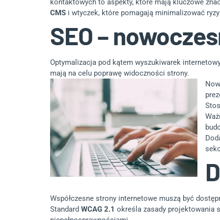
kontaktowych to aspekty, które mają kluczowe znac
CMS
i wtyczek, które pomagają minimalizować ryzy
SEO – nowoczesn
Optymalizacja pod kątem wyszukiwarek internetowych
mają na celu poprawę widoczności strony.
Nowo
prez
Sto
Waż
budo
Doda
sekc
D
Współczesne strony internetowe muszą być dostępne
Standard
WCAG 2.1
określa zasady projektowania st