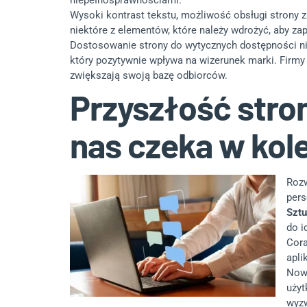
niepełnosprawnościami.
Wysoki kontrast tekstu, możliwość obsługi strony za
niektóre z elementów, które należy wdrożyć, aby z
Dostosowanie strony do wytycznych dostępności n
który pozytywnie wpływa na wizerunek marki. Firmy
zwiększają swoją bazę odbiorców.
Przyszłość stro
nas czeka w kole
Rozw
pers
Sztu
do i
Cora
apli
Nowo
użyt
wyzw