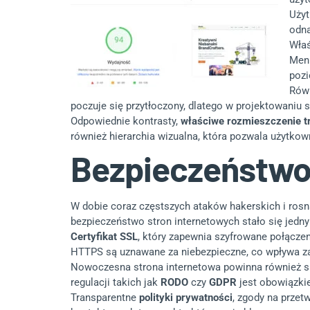
Użyt
odna
Właś
Menu
pozi
Równ
poczuje się przytłoczony, dlatego w projektowaniu 
Odpowiednie kontrasty,
właściwe rozmieszczenie t
również hierarchia wizualna, która pozwala użytkow
Bezpieczeństwo
W dobie coraz częstszych ataków hakerskich i ros
bezpieczeństwo stron internetowych stało się jedn
Certyfikat SSL
, który zapewnia szyfrowane połącze
HTTPS są uznawane za niebezpieczne, co wpływa za
Nowoczesna strona internetowa powinna również s
regulacji takich jak
RODO
czy
GDPR
jest obowiązkie
Transparentne
polityki prywatności
, zgody na przet