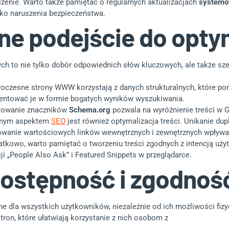
zenie. Warto także pamiętać o regularnych aktualizacjach
system
ko naruszenia bezpieczeństwa.
e podejście do optym
 to nie tylko dobór odpowiednich słów kluczowych, ale także szere
czesne strony WWW korzystają z danych strukturalnych, które pom
entować je w formie bogatych wyników wyszukiwania.
sowanie znaczników
Schema.org
pozwala na wyróżnienie treści w Go
nym aspektem
SEO
jest również optymalizacja treści. Unikanie du
wanie wartościowych linków wewnętrznych i zewnętrznych wpływają
tkowo, warto pamiętać o tworzeniu treści zgodnych z intencją uży
ji „People Also Ask” i Featured Snippets w przeglądarce.
ostępność i zgodność
 dla wszystkich użytkowników, niezależnie od ich możliwości fizy
ron, które ułatwiają korzystanie z nich osobom z