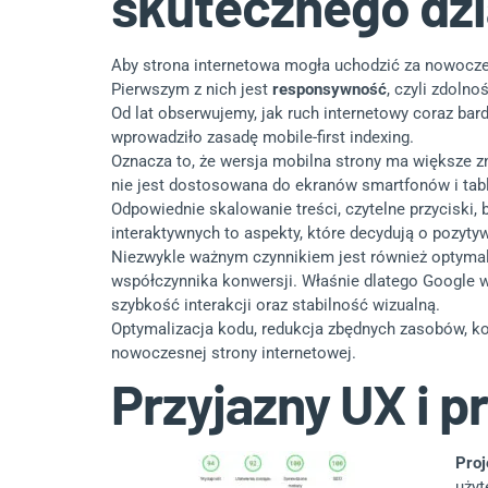
skutecznego dzi
Aby strona internetowa mogła uchodzić za nowocze
Pierwszym z nich jest
responsywność
, czyli zdoln
Od lat obserwujemy, jak ruch internetowy coraz bar
wprowadziło zasadę mobile-first indexing.
Oznacza to, że wersja mobilna strony ma większe z
nie jest dostosowana do ekranów smartfonów i table
Odpowiednie skalowanie treści, czytelne przyciski,
interaktywnych to aspekty, które decydują o pozyty
Niezwykle ważnym czynnikiem jest również optyma
współczynnika konwersji. Właśnie dlatego Google 
szybkość interakcji oraz stabilność wizualną.
Optymalizacja kodu, redukcja zbędnych zasobów, ko
nowoczesnej strony internetowej.
Przyjazny UX i p
Proj
użyt