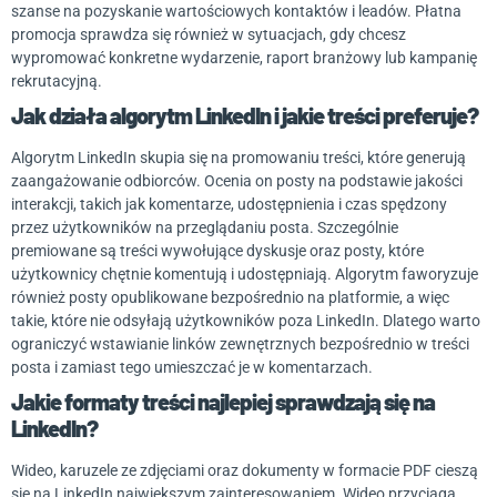
szanse na pozyskanie wartościowych kontaktów i leadów. Płatna
promocja sprawdza się również w sytuacjach, gdy chcesz
wypromować konkretne wydarzenie, raport branżowy lub kampanię
rekrutacyjną.
Jak działa algorytm LinkedIn i jakie treści preferuje?
Algorytm LinkedIn skupia się na promowaniu treści, które generują
zaangażowanie odbiorców. Ocenia on posty na podstawie jakości
interakcji, takich jak komentarze, udostępnienia i czas spędzony
przez użytkowników na przeglądaniu posta. Szczególnie
premiowane są treści wywołujące dyskusje oraz posty, które
użytkownicy chętnie komentują i udostępniają. Algorytm faworyzuje
również posty opublikowane bezpośrednio na platformie, a więc
takie, które nie odsyłają użytkowników poza LinkedIn. Dlatego warto
ograniczyć wstawianie linków zewnętrznych bezpośrednio w treści
posta i zamiast tego umieszczać je w komentarzach.
Jakie formaty treści najlepiej sprawdzają się na
LinkedIn?
Wideo, karuzele ze zdjęciami oraz dokumenty w formacie PDF cieszą
się na LinkedIn największym zainteresowaniem. Wideo przyciąga