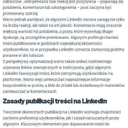
odbiorców. Jeśli pierwsza fala reakcji jest pozytywna – pojawiają się
polubienia, komentarze lub udostępnienia – post zaczyna być
promowany szerzej.
Warto jednak pamiętać, że algorytm LinkedIn zwraca uwagę nie tylko
na liczbę reakcji, ale także na ich jakość. Komentarze mają znacznie
większą wartość niż polubienia, a posty, które wywołują długie
dyskusje, są szczególnie premiowane. Algorytm preferuje również
treści publikowane w godzinach największej aktywności
użytkowników, co w przypadku LinkedIn oznacza zazwyczaj godziny
poranne w dni robocze.
Z perspektywy optymalizacji warto także unikać nadmiernego
używania linków zewnętrznych w treści posta, gdyż algorytm
LinkedIn faworyzuje treści, które zatrzymują użytkowników na
platformie. Warto więc umieszczać najważniejsze informacje
bezpośrednio w poście, a linki do źródeł lub dodatkowych materiałów
zamieszczać w komentarzach.
Zasady publikacji treści na LinkedIn
Tworzenie skutecznych publikacji na LinkedIn wymaga znajomości
zarówno preferencji użytkowników, jak i zasad narzucanych przez
algorytm. Kluczowym elementem jest dopasowanie treści do