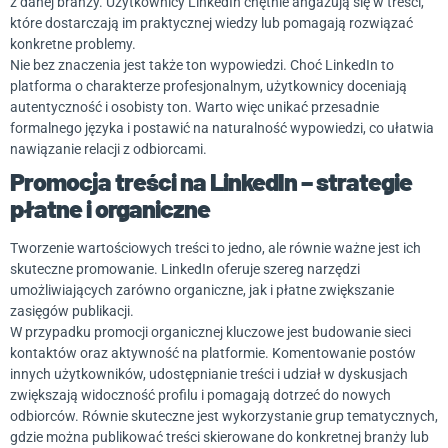
z danej branży. Użytkownicy LinkedIn chętnie angażują się w treści,
które dostarczają im praktycznej wiedzy lub pomagają rozwiązać
konkretne problemy.
Nie bez znaczenia jest także ton wypowiedzi. Choć LinkedIn to
platforma o charakterze profesjonalnym, użytkownicy doceniają
autentyczność i osobisty ton. Warto więc unikać przesadnie
formalnego języka i postawić na naturalność wypowiedzi, co ułatwia
nawiązanie relacji z odbiorcami.
Promocja treści na LinkedIn – strategie
płatne i organiczne
Tworzenie wartościowych treści to jedno, ale równie ważne jest ich
skuteczne promowanie. LinkedIn oferuje szereg narzędzi
umożliwiających zarówno organiczne, jak i płatne zwiększanie
zasięgów publikacji.
W przypadku promocji organicznej kluczowe jest budowanie sieci
kontaktów oraz aktywność na platformie. Komentowanie postów
innych użytkowników, udostępnianie treści i udział w dyskusjach
zwiększają widoczność profilu i pomagają dotrzeć do nowych
odbiorców. Równie skuteczne jest wykorzystanie grup tematycznych,
gdzie można publikować treści skierowane do konkretnej branży lub