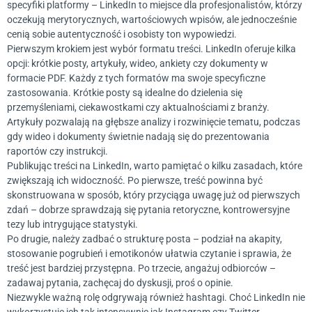
specyfiki platformy – LinkedIn to miejsce dla profesjonalistów, którzy
oczekują merytorycznych, wartościowych wpisów, ale jednocześnie
cenią sobie autentyczność i osobisty ton wypowiedzi.
Pierwszym krokiem jest wybór formatu treści. LinkedIn oferuje kilka
opcji: krótkie posty, artykuły, wideo, ankiety czy dokumenty w
formacie PDF. Każdy z tych formatów ma swoje specyficzne
zastosowania. Krótkie posty są idealne do dzielenia się
przemyśleniami, ciekawostkami czy aktualnościami z branży.
Artykuły pozwalają na głębsze analizy i rozwinięcie tematu, podczas
gdy wideo i dokumenty świetnie nadają się do prezentowania
raportów czy instrukcji.
Publikując treści na LinkedIn, warto pamiętać o kilku zasadach, które
zwiększają ich widoczność. Po pierwsze, treść powinna być
skonstruowana w sposób, który przyciąga uwagę już od pierwszych
zdań – dobrze sprawdzają się pytania retoryczne, kontrowersyjne
tezy lub intrygujące statystyki.
Po drugie, należy zadbać o strukturę posta – podział na akapity,
stosowanie pogrubień i emotikonów ułatwia czytanie i sprawia, że
treść jest bardziej przystępna. Po trzecie, angażuj odbiorców –
zadawaj pytania, zachęcaj do dyskusji, proś o opinie.
Niezwykle ważną rolę odgrywają również hashtagi. Choć LinkedIn nie