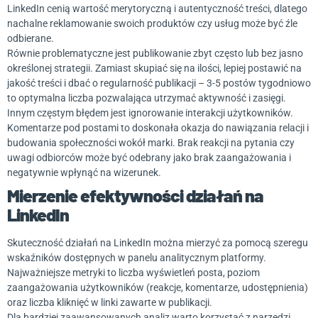
LinkedIn cenią wartość merytoryczną i autentyczność treści, dlatego
nachalne reklamowanie swoich produktów czy usług może być źle
odbierane.
Równie problematyczne jest publikowanie zbyt często lub bez jasno
określonej strategii. Zamiast skupiać się na ilości, lepiej postawić na
jakość treści i dbać o regularność publikacji – 3-5 postów tygodniowo
to optymalna liczba pozwalająca utrzymać aktywność i zasięgi.
Innym częstym błędem jest ignorowanie interakcji użytkowników.
Komentarze pod postami to doskonała okazja do nawiązania relacji i
budowania społeczności wokół marki. Brak reakcji na pytania czy
uwagi odbiorców może być odebrany jako brak zaangażowania i
negatywnie wpłynąć na wizerunek.
Mierzenie efektywności działań na
LinkedIn
Skuteczność działań na LinkedIn można mierzyć za pomocą szeregu
wskaźników dostępnych w panelu analitycznym platformy.
Najważniejsze metryki to liczba wyświetleń posta, poziom
zaangażowania użytkowników (reakcje, komentarze, udostępnienia)
oraz liczba kliknięć w linki zawarte w publikacji.
Dla bardziej zaawansowanych analiz warto korzystać z narzędzi