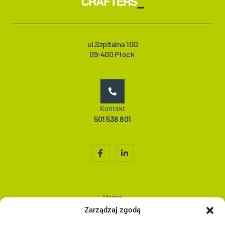
ul.Szpitalna 10D
09-400 Płock
Kontakt
501 538 801
Home
O nas
Zarządzaj zgodą
Co robimy?