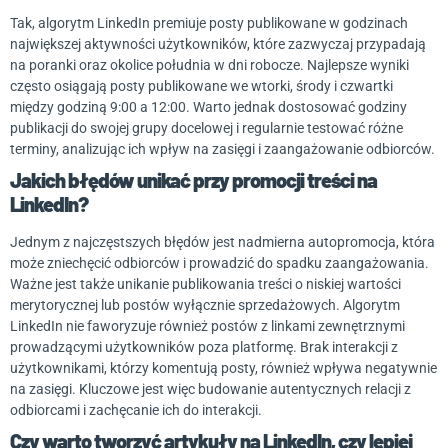
Tak, algorytm LinkedIn premiuje posty publikowane w godzinach
największej aktywności użytkowników, które zazwyczaj przypadają
na poranki oraz okolice południa w dni robocze. Najlepsze wyniki
często osiągają posty publikowane we wtorki, środy i czwartki
między godziną 9:00 a 12:00. Warto jednak dostosować godziny
publikacji do swojej grupy docelowej i regularnie testować różne
terminy, analizując ich wpływ na zasięgi i zaangażowanie odbiorców.
Jakich błędów unikać przy promocji treści na
LinkedIn?
Jednym z najczęstszych błędów jest nadmierna autopromocja, która
może zniechęcić odbiorców i prowadzić do spadku zaangażowania.
Ważne jest także unikanie publikowania treści o niskiej wartości
merytorycznej lub postów wyłącznie sprzedażowych. Algorytm
LinkedIn nie faworyzuje również postów z linkami zewnętrznymi
prowadzącymi użytkowników poza platformę. Brak interakcji z
użytkownikami, którzy komentują posty, również wpływa negatywnie
na zasięgi. Kluczowe jest więc budowanie autentycznych relacji z
odbiorcami i zachęcanie ich do interakcji.
Czy warto tworzyć artykuły na LinkedIn, czy lepiej