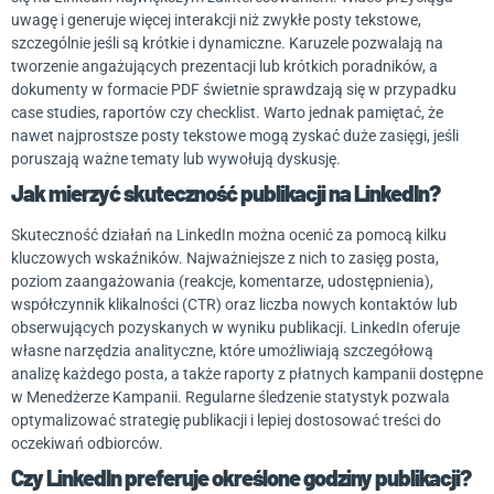
uwagę i generuje więcej interakcji niż zwykłe posty tekstowe,
szczególnie jeśli są krótkie i dynamiczne. Karuzele pozwalają na
tworzenie angażujących prezentacji lub krótkich poradników, a
dokumenty w formacie PDF świetnie sprawdzają się w przypadku
case studies, raportów czy checklist. Warto jednak pamiętać, że
nawet najprostsze posty tekstowe mogą zyskać duże zasięgi, jeśli
poruszają ważne tematy lub wywołują dyskusję.
Jak mierzyć skuteczność publikacji na LinkedIn?
Skuteczność działań na LinkedIn można ocenić za pomocą kilku
kluczowych wskaźników. Najważniejsze z nich to zasięg posta,
poziom zaangażowania (reakcje, komentarze, udostępnienia),
współczynnik klikalności (CTR) oraz liczba nowych kontaktów lub
obserwujących pozyskanych w wyniku publikacji. LinkedIn oferuje
własne narzędzia analityczne, które umożliwiają szczegółową
analizę każdego posta, a także raporty z płatnych kampanii dostępne
w Menedżerze Kampanii. Regularne śledzenie statystyk pozwala
optymalizować strategię publikacji i lepiej dostosować treści do
oczekiwań odbiorców.
Czy LinkedIn preferuje określone godziny publikacji?