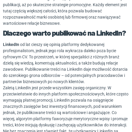
publikacji, aż po skuteczne strategie promocyjne. Każdy element jest
tutaj częścią większej całości, która pozwala budować
rozpoznawalność marki osobistej lub firmowej oraz nawiązywać
wartościowe relacje biznesowe.
Dlaczego warto publikować na LinkedIn?
LinkedIn
od lat cieszy się opinią platformy dedykowanej
profesjonalistom, jednak jego rola wykracza daleko poza bycie
cyfrowym CV. To przestrzeń, w której specjaliści z różnych branż
dzielą się wiedzą, komentują aktualności, a także budują relacje
zawodowe. Publikowanie treści na LinkedIn daje możliwość dotarcia
do szerokiego grona odbiorców – od potencjalnych pracodawców i
partnerów biznesowych po nowych klientów.
Zaletą LinkedIn jest przede wszystkim zasięg organiczny. W
przeciwieństwie do innych platform społecznościowych, które często
wymagają płatnej promocji, LinkedIn pozwala na osiągnięcie
znacznych zasięgów bez inwestycji finansowych, pod warunkiem
jednak, że publikowane treści są wartościowe i angażujące. Co
więcej, algorytm platformy faworyzuje merytoryczne wpisy i promuje
treści, które inicjują dyskusję i zachęcają użytkowników do interakcji.
Nie bez znaczenia jest również fakt, że użytkownicy LinkedIn są