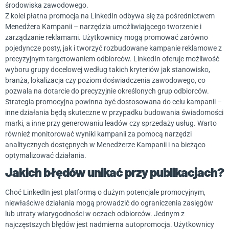
środowiska zawodowego.
Z kolei płatna promocja na LinkedIn odbywa się za pośrednictwem
Menedżera Kampanii – narzędzia umożliwiającego tworzenie i
zarządzanie reklamami. Użytkownicy mogą promować zarówno
pojedyncze posty, jak i tworzyć rozbudowane kampanie reklamowe z
precyzyjnym targetowaniem odbiorców. LinkedIn oferuje możliwość
wyboru grupy docelowej według takich kryteriów jak stanowisko,
branża, lokalizacja czy poziom doświadczenia zawodowego, co
pozwala na dotarcie do precyzyjnie określonych grup odbiorców.
Strategia promocyjna powinna być dostosowana do celu kampanii –
inne działania będą skuteczne w przypadku budowania świadomości
marki, a inne przy generowaniu leadów czy sprzedaży usług. Warto
również monitorować wyniki kampanii za pomocą narzędzi
analitycznych dostępnych w Menedżerze Kampanii i na bieżąco
optymalizować działania.
Jakich błędów unikać przy publikacjach?
Choć LinkedIn jest platformą o dużym potencjale promocyjnym,
niewłaściwe działania mogą prowadzić do ograniczenia zasięgów
lub utraty wiarygodności w oczach odbiorców. Jednym z
najczęstszych błędów jest nadmierna autopromocja. Użytkownicy