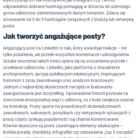
wykorzystuje ich tak intensywnie jak Instagram czy Twitter,
odpowiednio dobrane hashtagi pomagają w dotarciu do szerszego
grona odbiorców zainteresowanych danym tematem. Zaleca się
stosowanie od 3 do 5 hashtagów związanych z branżą lub tematyką
posta.
Jak tworzyć angażujące posty?
Angażujący post na LinkedIn to taki, który wywołuje reakcje – nie
tylko polubienia, ale przede wszystkim komentarze i udostępnienia.
Sztuka tworzenia takich treści opiera się na zrozumieniu potrzeb i
oczekiwań odbiorców. LinkedIn, jako platforma o charakterze
profesjonalnym, sprzyja publikacjom edukacyjnym, inspirującym
historiom z życia zawodowego oraz analizom branżowym.
Jednym z najbardziej skutecznych narzędzi w budowaniu
zaangażowania jest storytelling. Opowiadanie historii pozwala na
stworzenie emocjonalnej więzi z odbiorcą, co z kolei zwiększa szanse
na interakcję. Posty oparte na prawdziwych doświadczeniach
zawodowych, sukcesach, porażkach czy nietypowych sytuacjach z
pracy często zyskują popularność i są chętnie komentowane.
Równie skuteczne są posty zawierające elementy edukacyjne –
krótkie porady, checklisty, infografiki czy zestawienia „top 5 narzędzi”